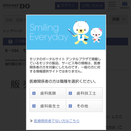
お問い合わせ
ログイン
メニュー
ページ数
詳細
トップページ
B－594 モーラーバンド
この商品に関するお問い合わせ
B－594 モーラーバンド
モリタのポータルサイト デンタルプラザで掲載し
Orthodontic Band
ているモリタの製品、サービス等の情報は、医療
歯列矯正用バンド
関係者の方を対象にしたものです。一般の方に対
する情報提供サイトではありません。
品目コード
206350372594
医療関係者の方は職種を選択ください。
JAN/EANコード
4560181879865
標準価格
価格の確認は『
ログイン
』してご
≫
医療関係者でない方はこちら
覧ください。
ネット会員登録がまだの方は『
こ