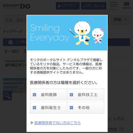
お問い合わせ
ログイン
メニュー
ページ数
詳細
トップページ
E－307 エルジロイワイヤー
この商品に関するお問い合わせ
E－307 エルジロイワイヤー
モリタのポータルサイト デンタルプラザで掲載し
Orthodontic Wire
ているモリタの製品、サービス等の情報は、医療
歯列矯正用ワイヤ
関係者の方を対象にしたものです。一般の方に対
する情報提供サイトではありません。
品目コード
206350446307
医療関係者の方は職種を選択ください。
JAN/EANコード
4562178794830
標準価格
価格の確認は『
ログイン
』してご
≫
医療関係者でない方はこちら
覧ください。
ネット会員登録がまだの方は『
こ