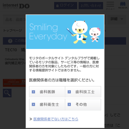
お問い合わせ
ログイン
メニュー
ページ数
詳細
トップページ
TEC10 矯正ワイヤー テクノフレックス 1．0mm
この商品に関するお問い合わせ
TEC10 矯正ワイヤー テクノフレックス 1．0mm
モリタのポータルサイト デンタルプラザで掲載し
Orthodontic Wire
ているモリタの製品、サービス等の情報は、医療
歯列矯正用ワイヤ
関係者の方を対象にしたものです。一般の方に対
する情報提供サイトではありません。
品目コード
2063504581.0
医療関係者の方は職種を選択ください。
JAN/EANコード
4571248586466
標準価格
価格の確認は『
ログイン
』してご
≫
医療関係者でない方はこちら
覧ください。
ネット会員登録がまだの方は『
こ