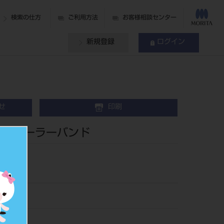
検索の仕方
ご利用方法
お客様相談センター
新規登録
ログイン
せ
印刷
ーラーバンド
80616
790818