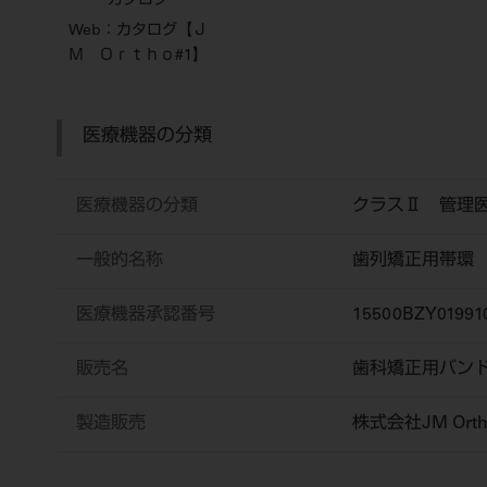
カタログ
Web：カタログ【Ｊ
Ｍ Ｏｒｔｈｏ#1】
医療機器の分類
医療機器の分類
クラスⅡ 管理
一般的名称
歯列矯正用帯環
医療機器承認番号
15500BZY01991
販売名
歯科矯正用バン
製造販売
株式会社JM Orth