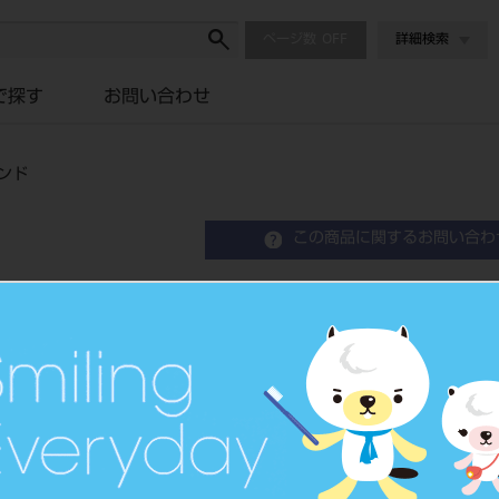
ページ数
詳細検索
で探す
お問い合わせ
ンド
この商品に関するお問い合わ
L－616 モ
Orthodontic Band
歯列矯正用バンド
品目コード
2063507
JAN/EANコード
4562178