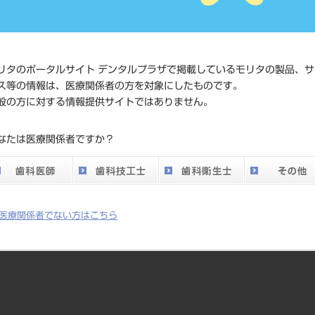
価格の確
標準価格
ネット会
い。
リタのポータルサイト デンタルプラザで掲載しているモリタの製品、サ
ス等の情報は、医療関係者の方を対象にしたものです。
メーカー
株式会社J
般の方に対する情報提供サイトではありません。
DO vol.26 掲載ペー
なたは医療関係者ですか？
433
ジ
医療関係者でない方はこちら