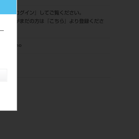
認は『
ログイン
』してご覧ください。
員登録がまだの方は『
こちら
』より登録くださ
ー
M Ortho