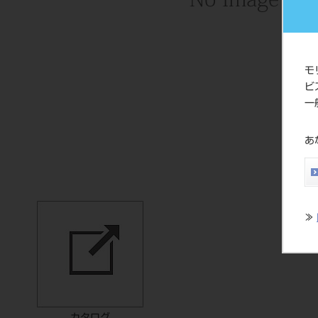
モ
ビ
一
あ
≫