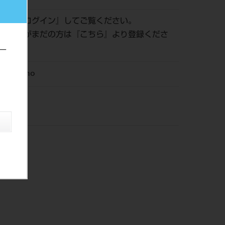
認は『
ログイン
』してご覧ください。
員登録がまだの方は『
こちら
』より登録くださ
ー
M Ortho