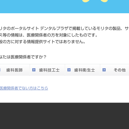
価格の確
標準価格
ネット会
い。
リタのポータルサイト デンタルプラザで掲載しているモリタの製品、サ
ス等の情報は、医療関係者の方を対象にしたものです。
メーカー
株式会社J
般の方に対する情報提供サイトではありません。
DO vol.26 掲載ペー
なたは医療関係者ですか？
434
ジ
医療関係者でない方はこちら