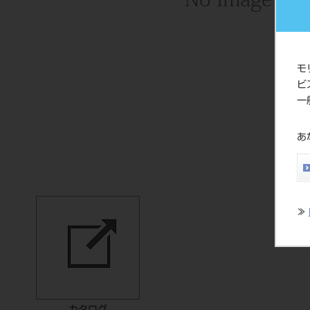
モ
ビ
一
あ
≫