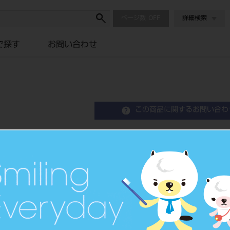
ページ数
詳細検索
で探す
お問い合わせ
この商品に関するお問い合わ
L－648 モーラーバンド
Orthodontic Band
歯列矯正用バンド
品目コード
2063507
JAN/EANコード
4562178