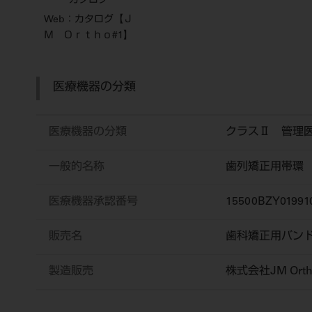
カタログ
Web：カタログ【Ｊ
Ｍ Ｏｒｔｈｏ#1】
医療機器の分類
医療機器の分類
クラスⅡ 管理
一般的名称
歯列矯正用帯環
医療機器承認番号
15500BZY01991
販売名
歯科矯正用バン
製造販売
株式会社JM Orth