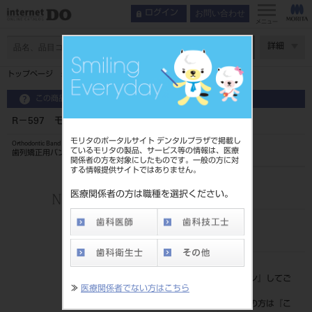
お問い合わせ
ログイン
メニュー
ページ数
詳細
トップページ
R－597 モーラーバンド
この商品に関するお問い合わせ
R－597 モーラーバンド
モリタのポータルサイト デンタルプラザで掲載し
Orthodontic Band
ているモリタの製品、サービス等の情報は、医療
歯列矯正用バンド
関係者の方を対象にしたものです。一般の方に対
する情報提供サイトではありません。
品目コード
206350800597
医療関係者の方は職種を選択ください。
JAN/EANコード
4562178791341
標準価格
価格の確認は『
ログイン
』してご
≫
医療関係者でない方はこちら
覧ください。
ネット会員登録がまだの方は『
こ