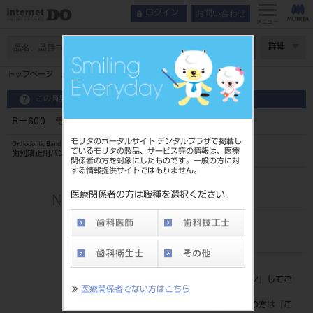
お問い合わせ
ログイン
メニュー
ページ数
詳細
トップページ
R－600 モーラーバンド
この商品に関するお問い合わせ
R－600 モーラーバンド
モリタのポータルサイト デンタルプラザで掲載し
Orthodontic Band
ているモリタの製品、サービス等の情報は、医療
歯列矯正用バンド
関係者の方を対象にしたものです。一般の方に対
する情報提供サイトではありません。
品目コード
206350800600
医療関係者の方は職種を選択ください。
JAN/EANコード
4562178791372
標準価格
価格の確認は『
ログイン
』してご
≫
医療関係者でない方はこちら
覧ください。
ネット会員登録がまだの方は『
こ