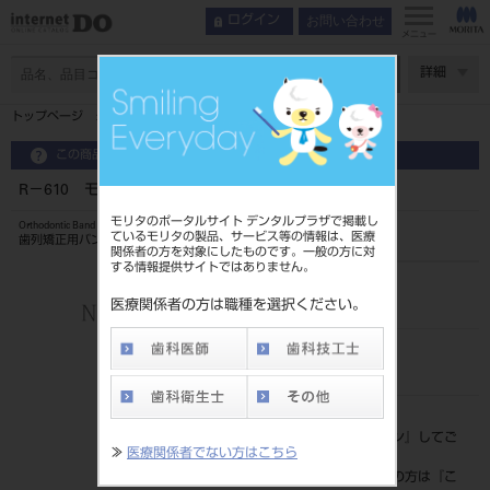
お問い合わせ
ログイン
メニュー
ページ数
詳細
トップページ
R－610 モーラーバンド
この商品に関するお問い合わせ
R－610 モーラーバンド
モリタのポータルサイト デンタルプラザで掲載し
Orthodontic Band
ているモリタの製品、サービス等の情報は、医療
歯列矯正用バンド
関係者の方を対象にしたものです。一般の方に対
する情報提供サイトではありません。
品目コード
206350800610
医療関係者の方は職種を選択ください。
JAN/EANコード
4562178791471
標準価格
価格の確認は『
ログイン
』してご
≫
医療関係者でない方はこちら
覧ください。
ネット会員登録がまだの方は『
こ