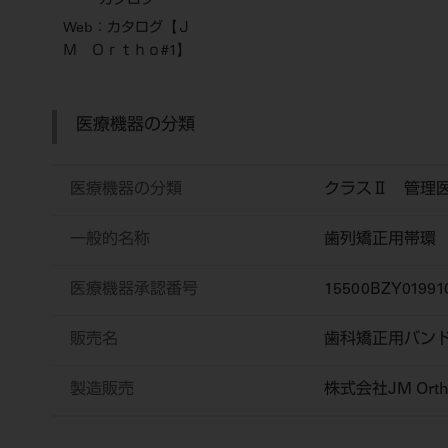
カタログ
Web：カタログ【Ｊ
Ｍ Ｏｒｔｈｏ#1】
医療機器の分類
医療機器の分類
クラスⅡ 管理
一般的名称
歯列矯正用帯環
医療機器承認番号
15500BZY01991
販売名
歯科矯正用バン
製造販売
株式会社JM Orth