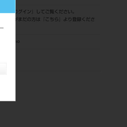
認は『
ログイン
』してご覧ください。
員登録がまだの方は『
こちら
』より登録くださ
ー
M Ortho