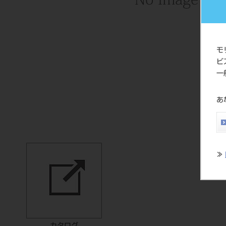
モ
ビ
一
あ
≫