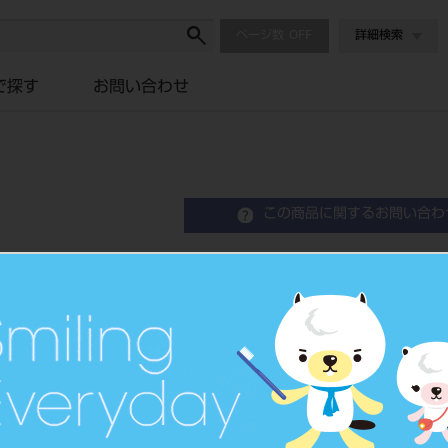
ページ数
詳細検索
で探す
お問い合わせ
この商品に関するお問い合わ
R－646 モーラーバンド
Orthodontic Band
歯列矯正用バンド
品目コード
2063508
JAN/EANコード
4562178