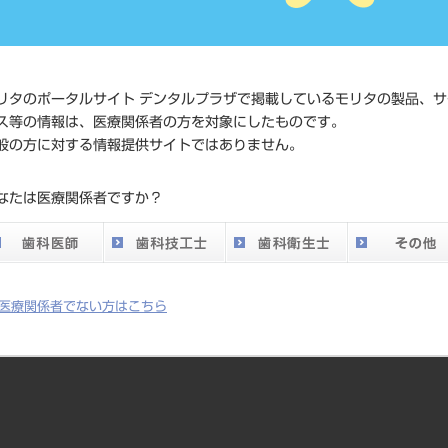
価格の確
標準価格
ネット会
い。
リタのポータルサイト デンタルプラザで掲載しているモリタの製品、サ
ス等の情報は、医療関係者の方を対象にしたものです。
メーカー
株式会社J
般の方に対する情報提供サイトではありません。
DO vol.26 掲載ペー
なたは医療関係者ですか？
434
ジ
医療関係者でない方はこちら