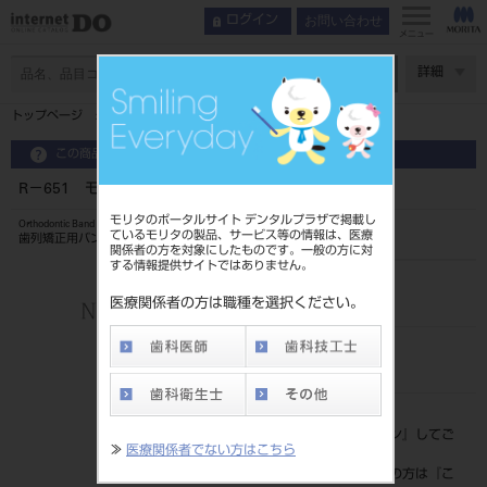
お問い合わせ
ログイン
メニュー
ページ数
詳細
トップページ
R－651 モーラーバンド
この商品に関するお問い合わせ
R－651 モーラーバンド
モリタのポータルサイト デンタルプラザで掲載し
Orthodontic Band
ているモリタの製品、サービス等の情報は、医療
歯列矯正用バンド
関係者の方を対象にしたものです。一般の方に対
する情報提供サイトではありません。
品目コード
206350800651
医療関係者の方は職種を選択ください。
JAN/EANコード
4562178791884
標準価格
価格の確認は『
ログイン
』してご
≫
医療関係者でない方はこちら
覧ください。
ネット会員登録がまだの方は『
こ