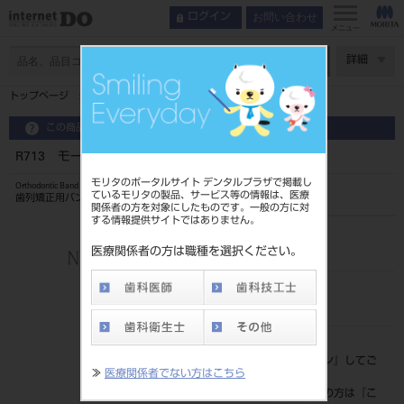
お問い合わせ
ログイン
メニュー
ページ数
詳細
トップページ
R713 モーラーバンド
この商品に関するお問い合わせ
R713 モーラーバンド
モリタのポータルサイト デンタルプラザで掲載し
Orthodontic Band
ているモリタの製品、サービス等の情報は、医療
歯列矯正用バンド
関係者の方を対象にしたものです。一般の方に対
する情報提供サイトではありません。
品目コード
206350802713
医療関係者の方は職種を選択ください。
JAN/EANコード
4562178791976
標準価格
価格の確認は『
ログイン
』してご
≫
医療関係者でない方はこちら
覧ください。
ネット会員登録がまだの方は『
こ