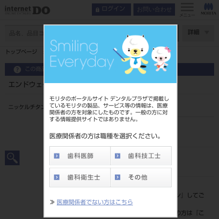
お問い合わせ
ログイン
メニュー
ページ数
詳細
トップページ
エンドウェーブ 06テーパー 21㎜ #35
この商品に関するお問い合わせ
エンドウェーブ 06テーパー 21㎜ #35
モリタのポータルサイト デンタルプラザで掲載し
ているモリタの製品、サービス等の情報は、医療
ニッケルチタン製ファイルCA用
関係者の方を対象にしたものです。一般の方に対
する情報提供サイトではありません。
品目コード
20638003235
医療関係者の方は職種を選択ください。
JAN/EANコード
4560266485974
標準価格
価格の確認は『
ログイン
』してご
≫
医療関係者でない方はこちら
覧ください。
ネット会員登録がまだの方は『
こ