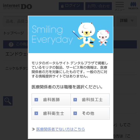
お問い合わせ
ログイン
メニュー
ページ数
詳細
トップページ
エンドウェーブ 02テーパー 25㎜ #40
この商品に関するお問い合わせ
エンドウェーブ 02テーパー 25㎜ #40
モリタのポータルサイト デンタルプラザで掲載し
ているモリタの製品、サービス等の情報は、医療
ニッケルチタン製ファイルCA用
関係者の方を対象にしたものです。一般の方に対
する情報提供サイトではありません。
品目コード
20638004040
医療関係者の方は職種を選択ください。
JAN/EANコード
4560266486049
標準価格
価格の確認は『
ログイン
』してご
≫
医療関係者でない方はこちら
覧ください。
ネット会員登録がまだの方は『
こ