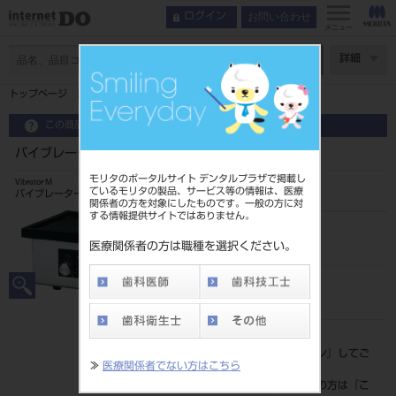
お問い合わせ
ログイン
メニュー
ページ数
詳細
トップページ
バイブレーターM
この商品に関するお問い合わせ
バイブレーターM
モリタのポータルサイト デンタルプラザで掲載し
Vibrator M
ているモリタの製品、サービス等の情報は、医療
バイブレーター
関係者の方を対象にしたものです。一般の方に対
する情報提供サイトではありません。
品目コード
201040253
医療関係者の方は職種を選択ください。
JAN/EANコード
4580281332534
標準価格
価格の確認は『
ログイン
』してご
≫
医療関係者でない方はこちら
覧ください。
ネット会員登録がまだの方は『
こ