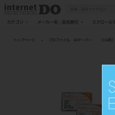
カテゴリ
メーカー名・品名索引
スクロール
トップページ
プロファイル 04テーパー （CA用）