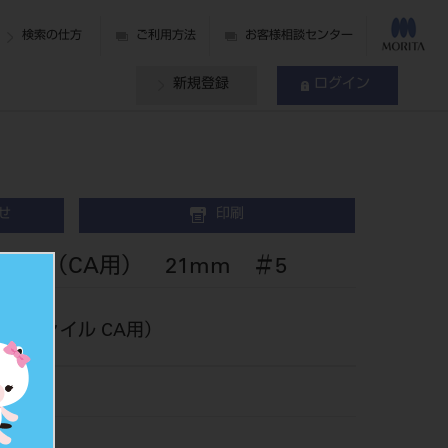
検索の仕方
ご利用方法
お客様相談センター
新規登録
ログイン
せ
印刷
ー （CA用） 21mm ＃5
製ファイル CA用）
015
112734