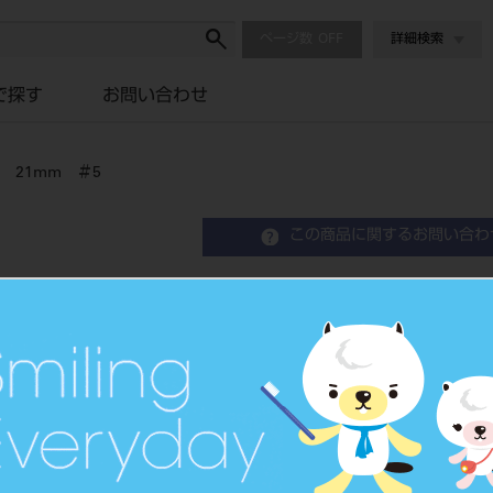
ページ数
詳細検索
で探す
お問い合わせ
 21mm ＃5
この商品に関するお問い合わ
プロファイル 04テーパ
Rotary Nickel Titanium File
歯科用ファイル（ニッケルチタン
品目コード
2064700
JAN/EANコード
4987741