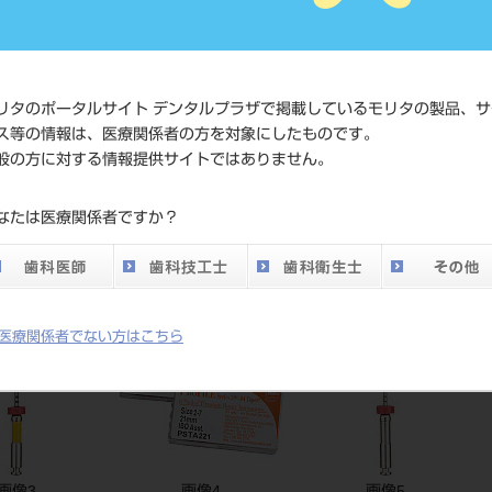
価格の確
標準価格
ネット会
い。
リタのポータルサイト デンタルプラザで掲載しているモリタの製品、サ
ス等の情報は、医療関係者の方を対象にしたものです。
メーカー
タルサ
般の方に対する情報提供サイトではありません。
DO vol.26 掲載ペー
なたは医療関係者ですか？
767
ジ
医療関係者でない方はこちら