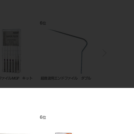
6
7
位
位
ファイルMGP キット
超音波用エンドファイル ダブル
レンツロ 25mm XL 
～4 ASS
6
7
位
位