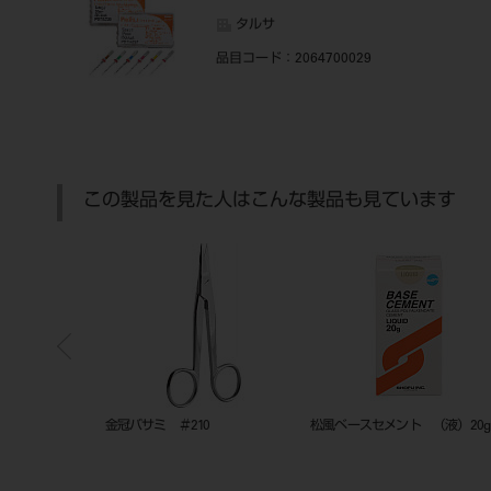
タルサ
品目コード
：2064700029
この製品を見た人はこんな製品も見ています
合ピース）白 200
金冠バサミ ＃210
松風ベースセメント （液）20g