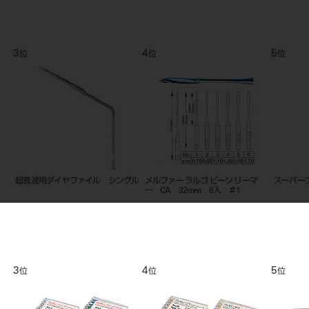
3
4
5
位
位
位
ー
超音波用ダイヤファイル シングル
メルファー ラルゴ ピーソ リーマ
スーパー
ー CA 32mm 6入 ＃1
3
4
5
位
位
位