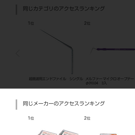
同じカテゴリのアクセスランキング
1
2
位
位
04テーパー
超音波用エンドファイル シングル
メルファー マイクロ オープナ
m ＃2～7
φ010.04 3入
同じメーカーのアクセスランキング
1
2
位
位