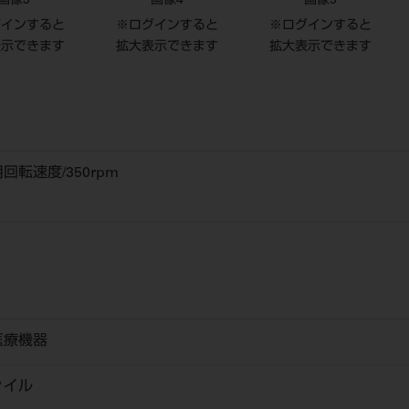
画像3
画像4
画像5
グインすると
※ログインすると
※ログインすると
表示できます
拡大表示できます
拡大表示できます
転速度/350rpm
医療機器
ァイル