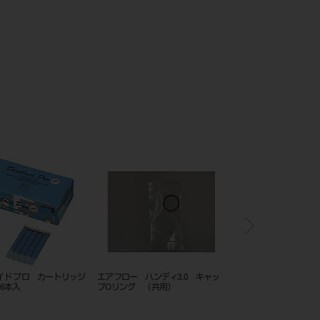
イド プロ カートリッジ
エアフロー ハンディ3.0 キャッ
エアフロー ハンディ3.
6本入
プOリング （共用）
セット （共用）