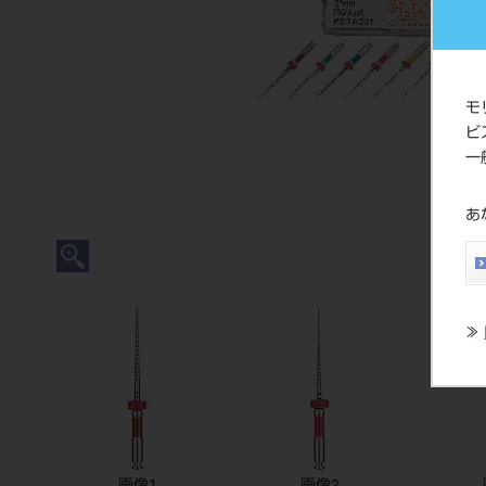
モ
ビ
一
あ
≫