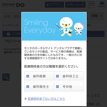
お問い合わせ
ログイン
メニュー
ページ数
詳細
トップページ
プロファイル 04テーパー （CA用） 21mm ＃6
この商品に関するお問い合わせ
プロファイル 04テーパー （CA用） 21mm ＃6
モリタのポータルサイト デンタルプラザで掲載し
Rotary Nickel Titanium File
ているモリタの製品、サービス等の情報は、医療
歯科用ファイル（ニッケルチタン製ファイル CA用）
関係者の方を対象にしたものです。一般の方に対
する情報提供サイトではありません。
品目コード
2064700016
医療関係者の方は職種を選択ください。
JAN/EANコード
4987741113069
標準価格
価格の確認は『
ログイン
』してご
≫
医療関係者でない方はこちら
覧ください。
ネット会員登録がまだの方は『
こ