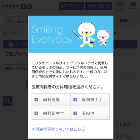
お問い合わせ
ログイン
メニュー
ページ数
詳細
トップページ
プロファイル 04テーパー （CA用） 21mm ＃8
この商品に関するお問い合わせ
プロファイル 04テーパー （CA用） 21mm ＃8
モリタのポータルサイト デンタルプラザで掲載し
Rotary Nickel Titanium File
ているモリタの製品、サービス等の情報は、医療
歯科用ファイル（ニッケルチタン製ファイル CA用）
関係者の方を対象にしたものです。一般の方に対
する情報提供サイトではありません。
品目コード
2064700018
医療関係者の方は職種を選択ください。
JAN/EANコード
4987741113120
標準価格
価格の確認は『
ログイン
』してご
≫
医療関係者でない方はこちら
覧ください。
ネット会員登録がまだの方は『
こ