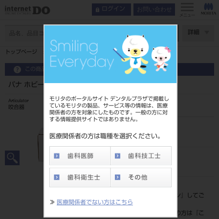
お問い合わせ
ログイン
メニュー
ページ数
詳細
トップページ
パナ ホビーL
この商品に関するお問い合わせ
パナ ホビーL
モリタのポータルサイト デンタルプラザで掲載し
Articulator
ているモリタの製品、サービス等の情報は、医療
咬合器
関係者の方を対象にしたものです。一般の方に対
する情報提供サイトではありません。
品目コード
201200140
医療関係者の方は職種を選択ください。
JAN/EANコード
4560203913034
標準価格
価格の確認は『
ログイン
』してご
≫
医療関係者でない方はこちら
覧ください。
ネット会員登録がまだの方は『
こ