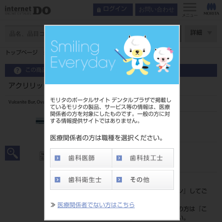
お問い合わせ
ログイン
メニュー
ページ数
詳細
トップページ
アクリリックカッターバルカナイトHP 6入 #77-2
この商品に関するお問い合わせ
アクリリックカッターバルカナイトHP 6入 #77-2
モリタのポータルサイト デンタルプラザで掲載し
Vulcanite Bur, Oval
ているモリタの製品、サービス等の情報は、医療
関係者の方を対象にしたものです。一般の方に対
する情報提供サイトではありません。
品目コード
20650025277
医療関係者の方は職種を選択ください。
JAN/EANコード
4987741019989
標準価格
価格の確認は『
ログイン
』してご
覧ください。
≫
医療関係者でない方はこちら
ネット会員登録がまだの方は『
こ
ちら
』より登録ください。