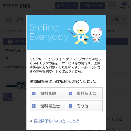
お問い合わせ
ログイン
メニュー
ページ数
詳細
トップページ
カーバイドバーＦＧ ５入 ブリスター ＃１５５９
この商品に関するお問い合わせ
カーバイドバーＦＧ ５入 ブリスター ＃１５５
９
モリタのポータルサイト デンタルプラザで掲載し
ているモリタの製品、サービス等の情報は、医療
関係者の方を対象にしたものです。一般の方に対
Cylinder Round Bur
する情報提供サイトではありません。
品目コード
医療関係者の方は職種を選択ください。
2065003031559
JAN/EANコード
4987741022187
標準価格
価格の確認は『
ログイン
』してご
≫
医療関係者でない方はこちら
覧ください。
ネット会員登録がまだの方は『
こ