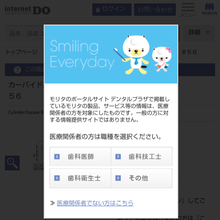
お問い合わせ
ログイン
メニュー
ページ数
詳細
トップページ
カーバイドバーＦＧ ５入 ブリスターパック ＃５６
この商品に関するお問い合わせ
カーバイドバーＦＧ ５入 ブリスターパック ＃
５６
モリタのポータルサイト デンタルプラザで掲載し
ているモリタの製品、サービス等の情報は、医療
関係者の方を対象にしたものです。一般の方に対
Cylinder Square Bur
する情報提供サイトではありません。
品目コード
医療関係者の方は職種を選択ください。
20650030356
JAN/EANコード
4987741021869
標準価格
価格の確認は『
ログイン
』してご
≫
医療関係者でない方はこちら
覧ください。
ネット会員登録がまだの方は『
こ