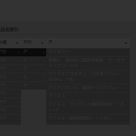
品名索引
50音
ア行
ア
ア行
ア
アイオニー
カ行
イ
青嶋仁 歯科技工臨床写真集 ザ・セラ
ミックワークス
サ行
ウ
アクアケア注水チューブ洗浄スプレー
タ行
エ
500mL 1缶
ナ行
オ
アクアバランス 薬用マウススプレ－
ハ行
アクエス
マ行
アクエス・アシデント電解添加液１．５
Ｌ×４
ヤ行
アクセル（歯面処理材）１０ＭＬ
ラ行
アクセントプラス エフェクト ステインペ
ワ行
ースト 4g ES11 ブルー