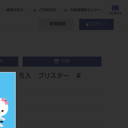
検索の仕方
ご利用方法
お客様相談センター
新規登録
ログイン
せ
印刷
９㎜ ５入 ブリスター ＃
05330