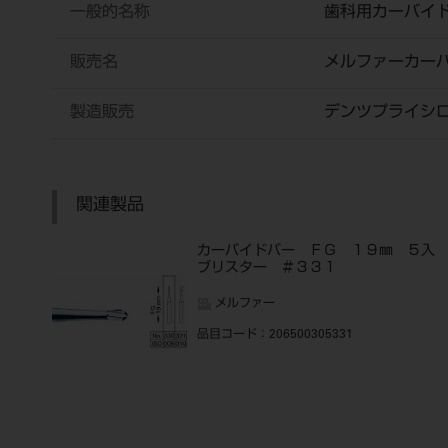
一般的名称
歯科用カーバイ
販売名
メルファーカー
製造販売
デンツプライシ
関連製品
カーバイドバー ＦＧ １９㎜ ５
ブリスター ＃３３１
メルファー
品目コード
：206500305331