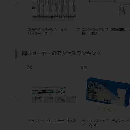
ＨＰ ４４．５㎜
カーバイドバーＣＡ ５入 ブ
エンドゼックリヤ （髄室開拡用
 ＃７０１
リスター ＃１
FG 5本入
同じメーカーのアクセスランキング
7
8
位
位
 XL 4入 ＃1
ゼックリヤ FG 28mm 5本入
シリコンストップ ディスペン
ー VER1