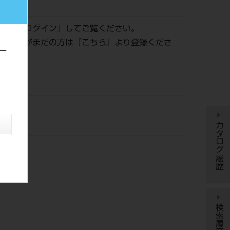
023214
認は『
ログイン
』してご覧ください。
員登録がまだの方は『
こちら
』より登録くださ
ー
ー
カタログ履歴
検索履歴