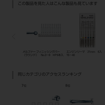
この製品を見た人はこんな製品も見ています
イント ＨＰ ＃
メルファー フィニッシングバー
エンジンリーマ 21mm 6入 
（ラウンド） No.3～9 HP 6本入
15～40
同じカテゴリのアクセスランキング
7
8
位
位