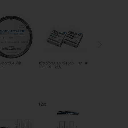
ルトクラスプ線
ビッグシリコンポイント HP ＃
スペアツインパワー4H PA
1m
13L R2 72入
12
1
位
位