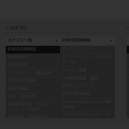
カテゴリ
カテゴリ一覧
診療用設備機器
診療用設備機器
チェア・ユニット
診療用器材
エアータービン・マイクロ
モーター
診療用材料
レーザー装置
インプラント・矯正器材
Ｘ線撮影装置・器具
口腔衛生用器材
院内ネットワーク
歯科用薬品
訪問診療用器材
白衣・衛生材料
Morita Digital Solution関
治療計画患者・コミュニ
連商品
ケーション用器材
エアーコンプレッサー・バ
医院経営・経理用器材
キュームモーター
学習用器材
キャビネット