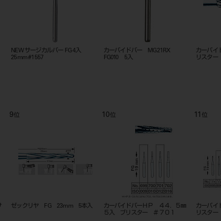
）
NEW サージカルバー FG 4入
カーバイドバー MG21RX
カーバ
25mm #1557
FG010 5入
リスター
9
10
11
位
位
位
サ
ゼックリヤ FG 23mm 5本入
カーバイドバーＨＰ ４４．５㎜
カーバ
５入 ブリスター ＃７０１
リスター