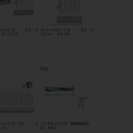
イドバーＦＧ ５入 ブ
カーバイドバーＦＧ ５入 ブ
Ｍカーバイドバー＋Ｉ
 ＃１５５７
リスター ＃６９９
１０入 ブリスター
12
1
位
位
イドバーＣＡ ５入 ブ
エンドゼックリヤ （髄室開拡用）
メルファー スチールバ
 ＃１
FG 5本入
ド）HP ISO 006～02