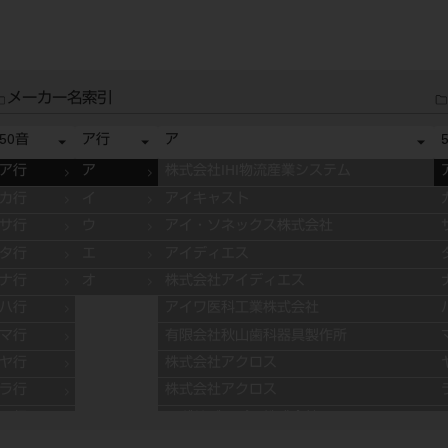
メーカー名索引
50音
ア行
ア
ア行
ア
株式会社IHI物流産業システム
カ行
イ
アイキャスト
サ行
ウ
アイ・ソネックス株式会社
タ行
エ
アイディエス
ナ行
オ
株式会社アイディエス
ハ行
アイワ医科工業株式会社
マ行
有限会社秋山歯科器具製作所
ヤ行
株式会社アクロス
ラ行
株式会社アクロス
ワ行
アグサジャパン株式会社
株式会社アスカメディカル