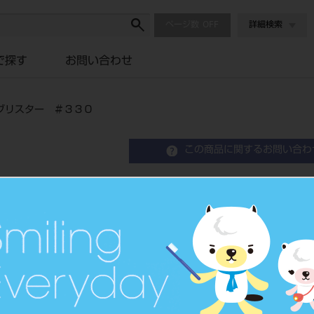
ページ数
詳細検索
で探す
お問い合わせ
ブリスター ＃３３０
この商品に関するお問い合わ
カーバイドバー ＦＧ １
３３０
Amalgam Bur
品目コード
2065003