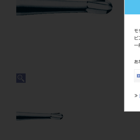
モ
ビ
一
あ
≫