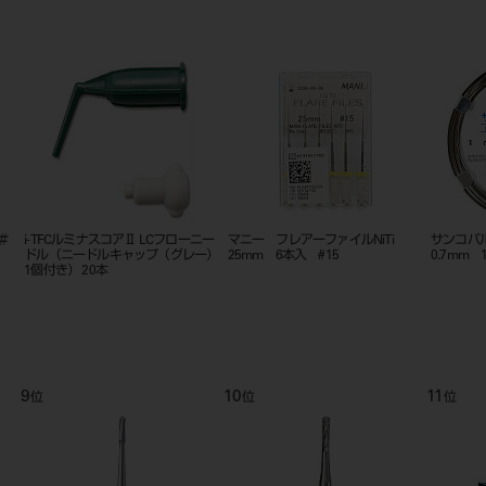
＃
i-TFCルミナスコアⅡ LCフローニー
マニー フレアーファイルNiTi
サンコバ
ドル（ニードルキャップ（グレー）
25mm 6本入 #15
0.7mm 
1個付き） 20本
9
10
11
位
位
位