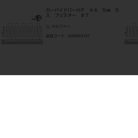
カーバイドバーＨＰ ４４．５㎜ ５
入 ブリスター ＃７
メルファー
品目コード
：2065003757