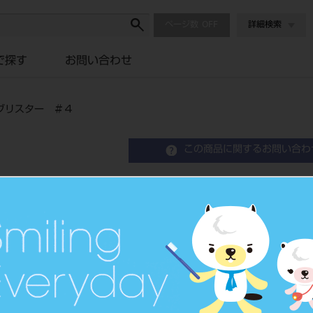
ページ数
詳細検索
で探す
お問い合わせ
ブリスター ＃４
この商品に関するお問い合わ
カーバイドバー ＦＧ ２
４
Round Bur
品目コード
2065003