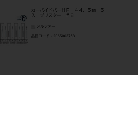
カーバイドバーＨＰ ４４．５㎜ ５
入 ブリスター ＃８
メルファー
品目コード
：2065003758