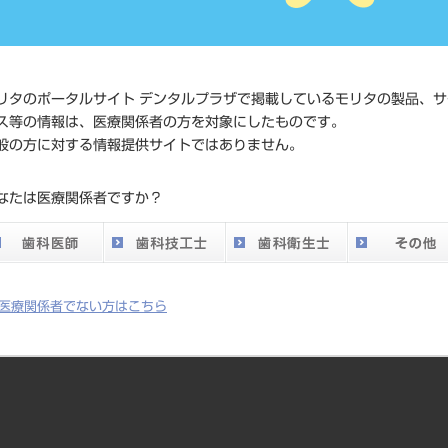
JAN/EANコード
4987741
価格の確
標準価格
ネット会
リタのポータルサイト デンタルプラザで掲載しているモリタの製品、サ
い。
ス等の情報は、医療関係者の方を対象にしたものです。
般の方に対する情報提供サイトではありません。
メーカー
メルファ
なたは医療関係者ですか？
DO vol.26 掲載ペー
797
ジ
医療関係者でない方はこちら