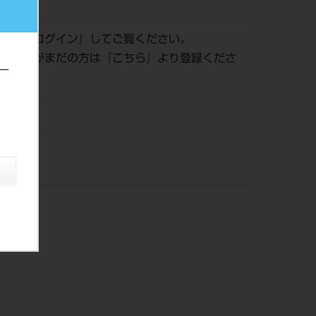
021418
認は『
ログイン
』してご覧ください。
員登録がまだの方は『
こちら
』より登録くださ
ー
ー