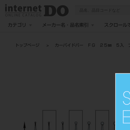
カテゴリ
メーカー名・品名索引
スクロール
トップページ
カーバイドバー ＦＧ ２５㎜ ５入 