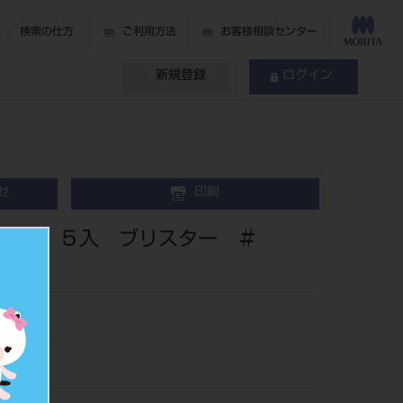
検索の仕方
ご利用方法
お客様相談センター
新規登録
ログイン
せ
印刷
５㎜ ５入 ブリスター ＃
064