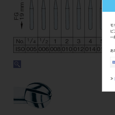
モ
ビ
一
あ
≫