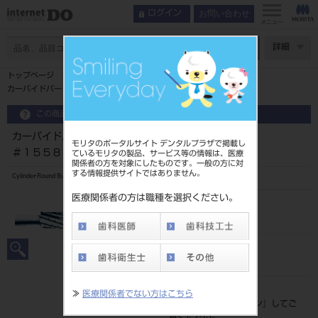
お問い合わせ
ログイン
メニュー
ページ数
詳細
トップページ
カーバイドバーＨＰ ４４．５㎜ ５入 ブリスター ＃１５５８
この商品に関するお問い合わせ
カーバイドバーＨＰ ４４．５㎜ ５入 ブリスター
モリタのポータルサイト デンタルプラザで掲載し
＃１５５８
ているモリタの製品、サービス等の情報は、医療
関係者の方を対象にしたものです。一般の方に対
する情報提供サイトではありません。
Cylinder Round Bur
医療関係者の方は職種を選択ください。
品目コード
2065003751558
JAN/EANコード
4987741022057
標準価格
≫
医療関係者でない方はこちら
価格の確認は『
ログイン
』してご
覧ください。