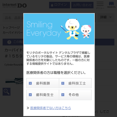
お問い合わせ
ログイン
メニュー
ページ数
詳細
トップページ
カーバイドバーＨＰ ４４．５㎜ ５入 ブリスター ＃１５５９
この商品に関するお問い合わせ
カーバイドバーＨＰ ４４．５㎜ ５入 ブリスター
モリタのポータルサイト デンタルプラザで掲載し
＃１５５９
ているモリタの製品、サービス等の情報は、医療
関係者の方を対象にしたものです。一般の方に対
する情報提供サイトではありません。
Cylinder Round Bur
医療関係者の方は職種を選択ください。
品目コード
2065003751559
JAN/EANコード
4987741022064
標準価格
≫
医療関係者でない方はこちら
価格の確認は『
ログイン
』してご
覧ください。