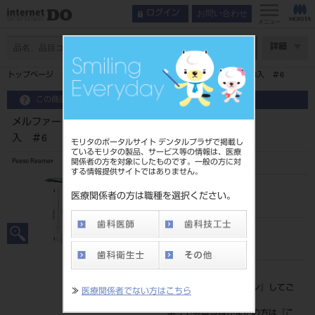
お問い合わせ
ログイン
メニュー
ページ数
詳細
トップページ
メルファー ラルゴ ピーソ リーマー CA 32mm 6入 ＃6
この商品に関するお問い合わせ
メルファー ラルゴ ピーソ リーマー CA 32mm 6
入 ＃6
モリタのポータルサイト デンタルプラザで掲載し
ているモリタの製品、サービス等の情報は、医療
関係者の方を対象にしたものです。一般の方に対
Peeso Reamer
する情報提供サイトではありません。
品目コード
医療関係者の方は職種を選択ください。
2065005026
JAN/EANコード
4987741005517
標準価格
価格の確認は『
ログイン
』してご
≫
医療関係者でない方はこちら
覧ください。
ネット会員登録がまだの方は『
こ