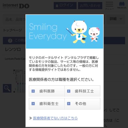
お問い合わせ
ログイン
メニュー
ページ数
詳細
トップページ
レンツロ 17mm S 4入 ＃2
この商品に関するお問い合わせ
レンツロ 17mm S 4入 ＃2
モリタのポータルサイト デンタルプラザで掲載し
Lenturo Paste Carrier
ているモリタの製品、サービス等の情報は、医療
関係者の方を対象にしたものです。一般の方に対
する情報提供サイトではありません。
品目コード
2065005222
医療関係者の方は職種を選択ください。
JAN/EANコード
4987741006286
標準価格
価格の確認は『
ログイン
』してご
覧ください。
≫
医療関係者でない方はこちら
ネット会員登録がまだの方は『
こ
ちら
』より登録ください。