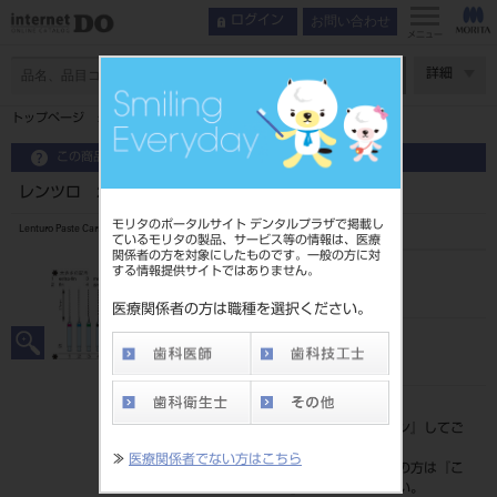
お問い合わせ
ログイン
メニュー
ページ数
詳細
トップページ
レンツロ 25mm XL 4入 ＃1～4 ASS
この商品に関するお問い合わせ
レンツロ 25mm XL 4入 ＃1～4 ASS
モリタのポータルサイト デンタルプラザで掲載し
Lenturo Paste Carrier
ているモリタの製品、サービス等の情報は、医療
関係者の方を対象にしたものです。一般の方に対
する情報提供サイトではありません。
品目コード
2065005241-4
医療関係者の方は職種を選択ください。
JAN/EANコード
4987741006439
標準価格
価格の確認は『
ログイン
』してご
覧ください。
≫
医療関係者でない方はこちら
ネット会員登録がまだの方は『
こ
ちら
』より登録ください。