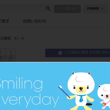
ページ数
詳細検索
で探す
お問い合わせ
分数型 K1／6
この商品に関するお問い合わ
ホリコダイヤモンドポイント
6
Diamond Points
歯科用ダイヤモンドバー
品目コード
2065100