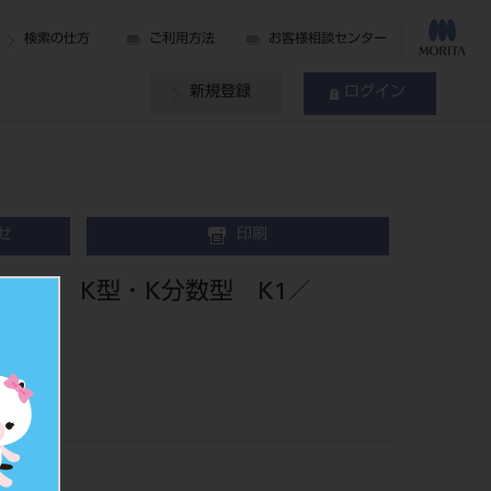
検索の仕方
ご利用方法
お客様相談センター
新規登録
ログイン
せ
印刷
FG K型・K分数型 K1／
011/6