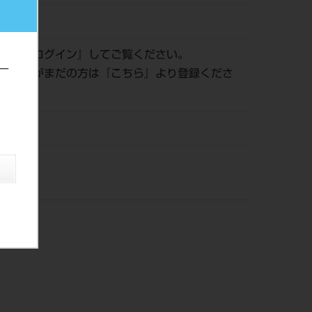
010577
認は『
ログイン
』してご覧ください。
ー
員登録がまだの方は『
こちら
』より登録くださ