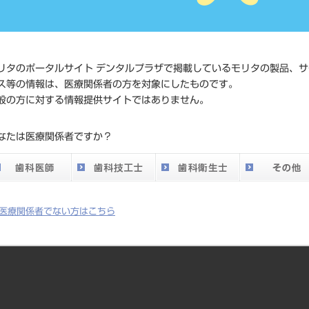
JAN/EANコード
4580191
価格の確
リタのポータルサイト デンタルプラザで掲載しているモリタの製品、サ
標準価格
ネット会
ス等の情報は、医療関係者の方を対象にしたものです。
い。
般の方に対する情報提供サイトではありません。
メーカー
ホリコ
なたは医療関係者ですか？
DO vol.26 掲載ペー
782
ジ
医療関係者でない方はこちら