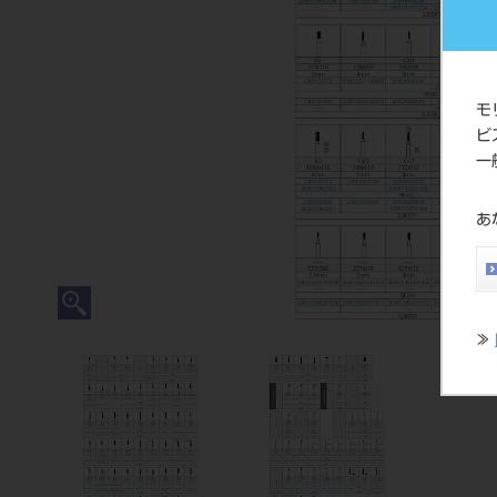
モ
ビ
一
あ
≫