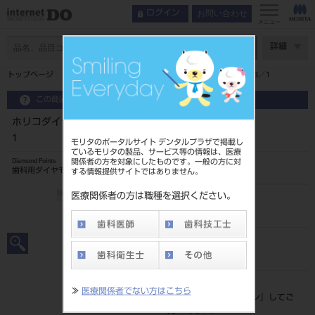
お問い合わせ
ログイン
メニュー
ページ数
詳細
トップページ
ホリコダイヤモンドポイントFG K型・K分数型 K3／1
この商品に関するお問い合わせ
ホリコダイヤモンドポイントFG K型・K分数型 K3／
1
モリタのポータルサイト デンタルプラザで掲載し
ているモリタの製品、サービス等の情報は、医療
関係者の方を対象にしたものです。一般の方に対
Diamond Points
歯科用ダイヤモンドバー
する情報提供サイトではありません。
医療関係者の方は職種を選択ください。
品目コード
2065100013/1
JAN/EANコード
4580191011482
標準価格
≫
医療関係者でない方はこちら
価格の確認は『
ログイン
』してご
覧ください。