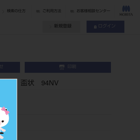
検索の仕方
ご利用方法
お客様相談センター
新規登録
ログイン
せ
印刷
スク 盃状 94NV
8494
034702