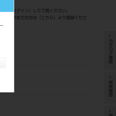
認は『
ログイン
』してご覧ください。
員登録がまだの方は『
こちら
』より登録くださ
ー
カタログ履歴
検索履歴