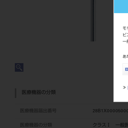
モ
ビ
一
あ
≫
医療機器の分類
医療機器届出番号
28B1X0000500
医療機器の分類
クラスⅠ 一般