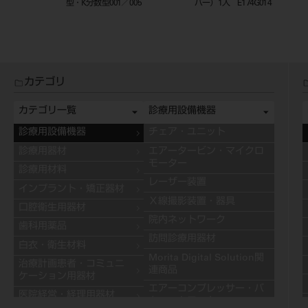
型・K分数型001／005
バー）1入 E174G014
カテゴリ
カテゴリ一覧
診療用設備機器
診療用設備機器
チェア・ユニット
診療用器材
エアータービン・マイクロ
モーター
診療用材料
レーザー装置
インプラント・矯正器材
Ｘ線撮影装置・器具
口腔衛生用器材
院内ネットワーク
歯科用薬品
訪問診療用器材
白衣・衛生材料
Morita Digital Solution関
治療計画患者・コミュニ
連商品
ケーション用器材
エアーコンプレッサー・バ
医院経営・経理用器材
キュームモーター