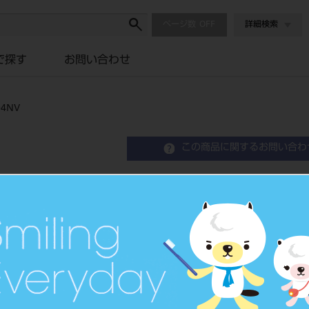
ページ数
詳細検索
で探す
お問い合わせ
4NV
この商品に関するお問い合わ
ホリコ ダイヤモンドディ
Diamond Discs
歯科技工用ダイヤモンド研削材
品目コード
2065100
JAN/EANコード
4580191