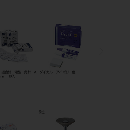
ル アイボリー色
クリーン・ウォッシングニードル
ホリコ ダイヤモン
ソフトタイプ 21G 20本入
状 93NV
6
7
位
位