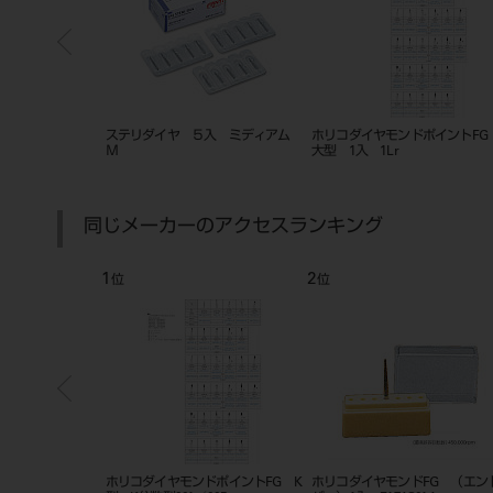
S ＃
ステリダイヤ ５入 ミディアム
ホリコダイヤモンドポイントFG
NTI
Ｍ
大型 1入 1Lr
カット 0
同じメーカーのアクセスランキング
1
2
位
位
ドポイントFG K
ホリコダイヤモンドポイントFG K
ホリコダイヤモンドFG （エン