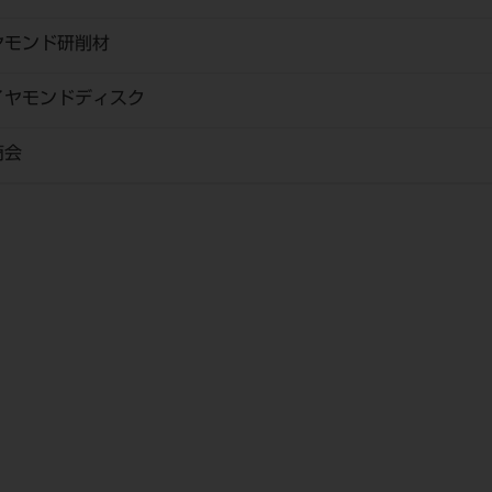
ヤモンド研削材
ヤモンドディスク
商会
状