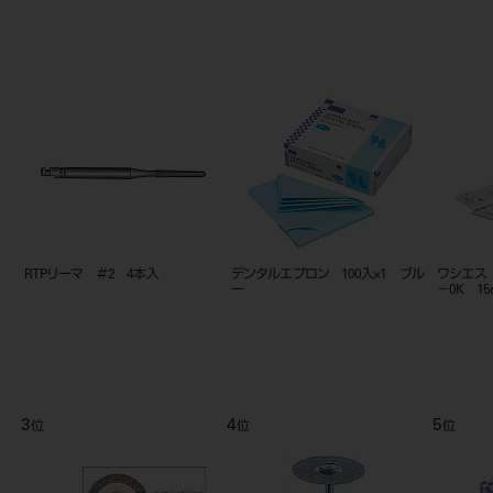
デンタルエプロン 100入×1 ブル
ワシエス 縫合針 弯型 角針 A
ダイカ
ー
－0K 15mm 10入
4
5
位
位