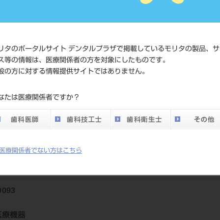
価格の確
標準価格
ネット会
い。
リタのポータルサイト デンタルプラザで掲載しているモリタの製品、サ
ス等の情報は、医療関係者の方を対象にしたものです。
メーカー
ホリコ
般の方に対する情報提供サイトではありません。
DO vol.26 掲載ペー
なたは医療関係者ですか？
790
ジ
医療関係者でない方はこちら
0093
医療機器