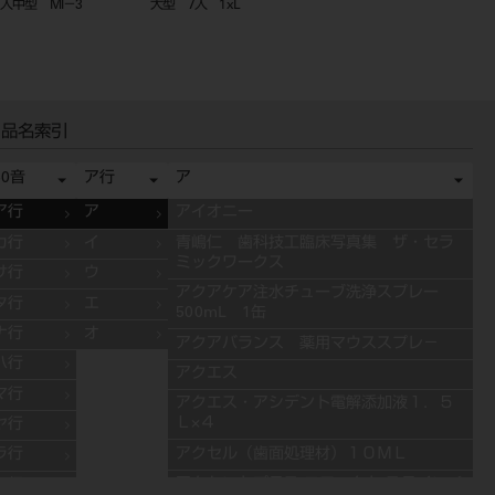
入中型 MI－3
大型 7入 1xL
ンクバー7入 SK2／4
品名索引
50音
ア行
ア
ア行
ア
アイオニー
カ行
イ
青嶋仁 歯科技工臨床写真集 ザ・セラ
ミックワークス
サ行
ウ
アクアケア注水チューブ洗浄スプレー
タ行
エ
500mL 1缶
ナ行
オ
アクアバランス 薬用マウススプレ－
ハ行
アクエス
マ行
アクエス・アシデント電解添加液１．５
Ｌ×４
ヤ行
アクセル（歯面処理材）１０ＭＬ
ラ行
アクセントプラス エフェクト ステインペ
ワ行