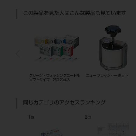
この製品を見た人はこんな製品も見ています
ォッシングニードル
ニュー プレッシャー ポット
RTPリーマ ＃2 4本入
5G 20本入
同じカテゴリのアクセスランキング
1
2
3
位
位
位