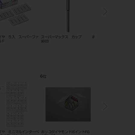
 スーパーファ
スーパーマックス カップ ＃
ホリコダイヤモンドポイントFG K
9003
型・K分数型001／005
6
7
位
位
イヤ ミニマルインターベ
ホリコダイヤモンドポイントFG
ホリコダイヤFG K型