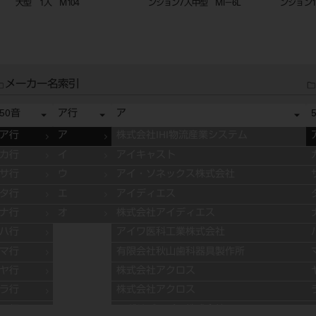
大型 1入 M104
ンション7入中型 MI－6L
ンション1
メーカー名索引
50音
ア行
ア
ア行
ア
株式会社IHI物流産業システム
カ行
イ
アイキャスト
サ行
ウ
アイ・ソネックス株式会社
タ行
エ
アイディエス
ナ行
オ
株式会社アイディエス
ハ行
アイワ医科工業株式会社
マ行
有限会社秋山歯科器具製作所
ヤ行
株式会社アクロス
ラ行
株式会社アクロス
ワ行
アグサジャパン株式会社