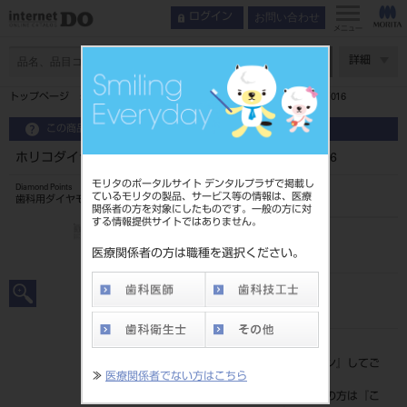
お問い合わせ
ログイン
メニュー
ページ数
詳細
トップページ
ホリコダイヤモンドポイントFG 大型 1入 249／016
この商品に関するお問い合わせ
ホリコダイヤモンドポイントFG 大型 1入 249／016
モリタのポータルサイト デンタルプラザで掲載し
Diamond Points
ているモリタの製品、サービス等の情報は、医療
歯科用ダイヤモンドバー
関係者の方を対象にしたものです。一般の方に対
する情報提供サイトではありません。
品目コード
206510103249016
医療関係者の方は職種を選択ください。
JAN/EANコード
4580191016494
標準価格
価格の確認は『
ログイン
』してご
≫
医療関係者でない方はこちら
覧ください。
ネット会員登録がまだの方は『
こ