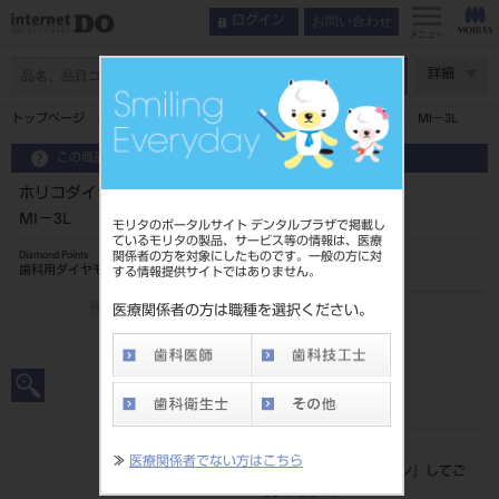
お問い合わせ
ログイン
メニュー
ページ数
詳細
トップページ
ホリコダイヤ ミニマルインターベンション1入中型 MI－3L
この商品に関するお問い合わせ
ホリコダイヤ ミニマルインターベンション1入中型
MI－3L
モリタのポータルサイト デンタルプラザで掲載し
ているモリタの製品、サービス等の情報は、医療
関係者の方を対象にしたものです。一般の方に対
Diamond Points
歯科用ダイヤモンドバー
する情報提供サイトではありません。
医療関係者の方は職種を選択ください。
品目コード
206510132MI-3L
JAN/EANコード
4580191030926
標準価格
≫
医療関係者でない方はこちら
価格の確認は『
ログイン
』してご
覧ください。