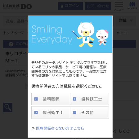
お問い合わせ
ログイン
メニュー
ページ数
詳細
トップページ
ホリコダイヤ ミニマルインターベンション7入中型 MI－1L
この商品に関するお問い合わせ
ホリコダイヤ ミニマルインターベンション7入中型
MI－1L
モリタのポータルサイト デンタルプラザで掲載し
ているモリタの製品、サービス等の情報は、医療
関係者の方を対象にしたものです。一般の方に対
Diamond Points
歯科用ダイヤモンドバー
する情報提供サイトではありません。
医療関係者の方は職種を選択ください。
品目コード
206510134MI-1L
JAN/EANコード
4580191040901
標準価格
≫
医療関係者でない方はこちら
価格の確認は『
ログイン
』してご
覧ください。