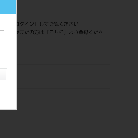
040673
認は『
ログイン
』してご覧ください。
ー
員登録がまだの方は『
こちら
』より登録くださ