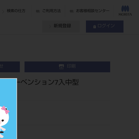
検索の仕方
ご利用方法
お客様相談センター
新規登録
ログイン
せ
印刷
インターベンション7入中型
34MI-4