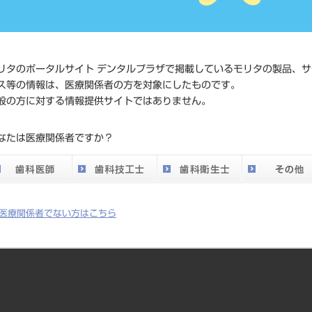
JAN/EANコード
4580191
価格の確
リタのポータルサイト デンタルプラザで掲載しているモリタの製品、サ
標準価格
ネット会
ス等の情報は、医療関係者の方を対象にしたものです。
い。
般の方に対する情報提供サイトではありません。
メーカー
ホリコ
なたは医療関係者ですか？
DO vol.26 掲載ペー
784
ジ
医療関係者でない方はこちら