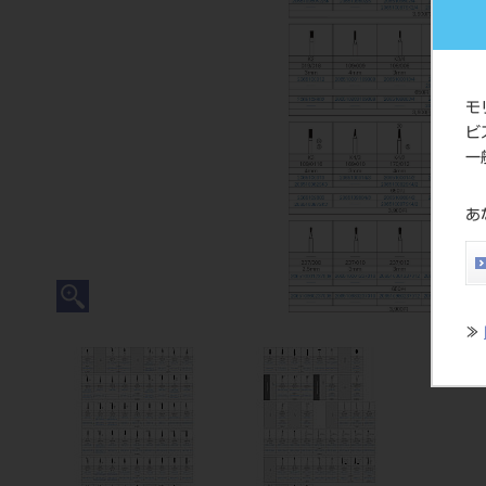
モ
ビ
一
あ
≫