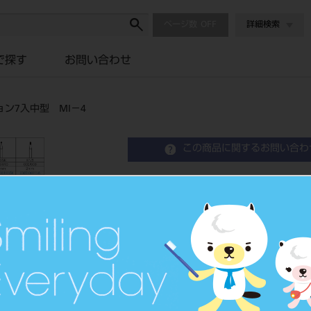
ページ数
詳細検索
で探す
お問い合わせ
ン7入中型 MI－4
この商品に関するお問い合わ
ホリコダイヤ ミニマル
MI－4
Diamond Points
歯科用ダイヤモンドバー
品目コード
2065101