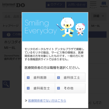
お問い合わせ
ログイン
メニュー
ページ数
詳細
トップページ
ホリコダイヤ ミニマルインターベンション7入中型 MI－6L
この商品に関するお問い合わせ
ホリコダイヤ ミニマルインターベンション7入中型
MI－6L
モリタのポータルサイト デンタルプラザで掲載し
ているモリタの製品、サービス等の情報は、医療
関係者の方を対象にしたものです。一般の方に対
Diamond Points
歯科用ダイヤモンドバー
する情報提供サイトではありません。
医療関係者の方は職種を選択ください。
品目コード
206510134MI-6L
JAN/EANコード
4580191040956
標準価格
≫
医療関係者でない方はこちら
価格の確認は『
ログイン
』してご
覧ください。