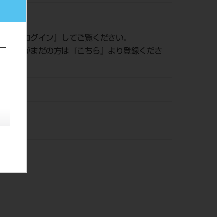
030704
認は『
ログイン
』してご覧ください。
ー
員登録がまだの方は『
こちら
』より登録くださ