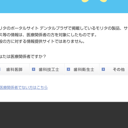
JAN/EANコード
4580191
価格の確
リタのポータルサイト デンタルプラザで掲載しているモリタの製品、サ
標準価格
ネット会
ス等の情報は、医療関係者の方を対象にしたものです。
い。
般の方に対する情報提供サイトではありません。
メーカー
ホリコ
なたは医療関係者ですか？
DO vol.26 掲載ペー
784
ジ
医療関係者でない方はこちら