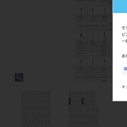
モ
ビ
一
あ
≫