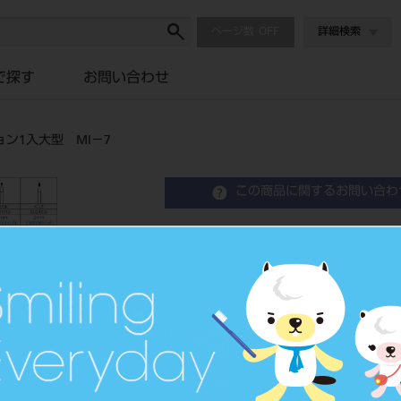
ページ数
詳細検索
で探す
お問い合わせ
ン1入大型 MI－7
この商品に関するお問い合わ
ホリコダイヤ ミニマル
MI－7
Diamond Points
歯科用ダイヤモンドバー
品目コード
2065101