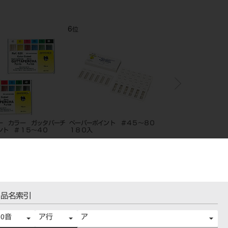
6
7
位
位
ー カラー ガッタパーチ
ペーパーポイント ＃４５～８０
ペーパーポイント ＃2
ント ＃１５～４０
１８０入
入
品名索引
50音
ア行
ア