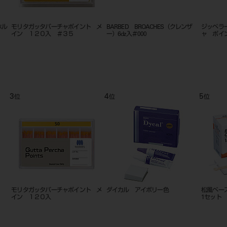
ホル
モリタガッタパーチャポイント メ
BARBED BROACHES（クレンザ
ジッペラ
イン １２０入 ＃３５
ー）6dz入＃000
ャ ポイン
3
4
5
位
位
位
モリタガッタパーチャポイント メ
ダイカル アイボリー色
松風ベー
イン １２０入
1セット