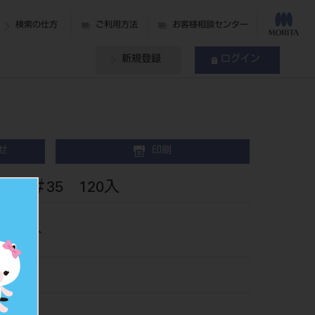
検索の仕方
ご利用方法
お客様相談センター
新規登録
ログイン
せ
印刷
 ＃35 120入
ポイント
4935
440044