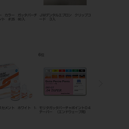
ー カラー ガッタパーチ
ＪＭデンタルエプロン クリップコ
エキスプローラー 片頭
ト ＃25 60入
ード ３入
6
7
位
位
スセメント ホワイト 1-
モリタガッタパーチャポイント０４
ビタペックス ネオブル
テーパー （エンドウェーブ用）
（Ｓ）４０入