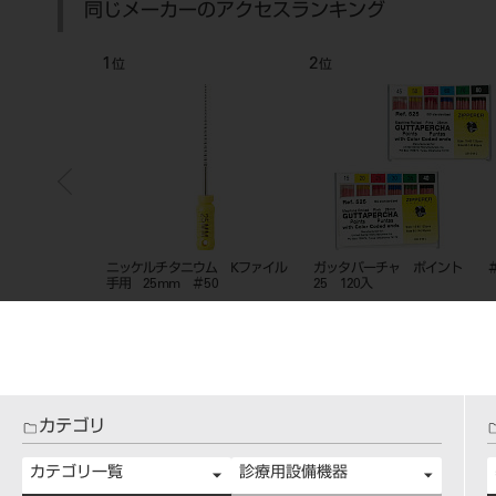
同じメーカーのアクセスランキング
1
2
位
位
ト ＃１５～４０
ニッケルチタニウム Kファイル
ガッタパーチャ ポイント 
手用 25mm ＃50
25 120入
カテゴリ
カテゴリ一覧
診療用設備機器