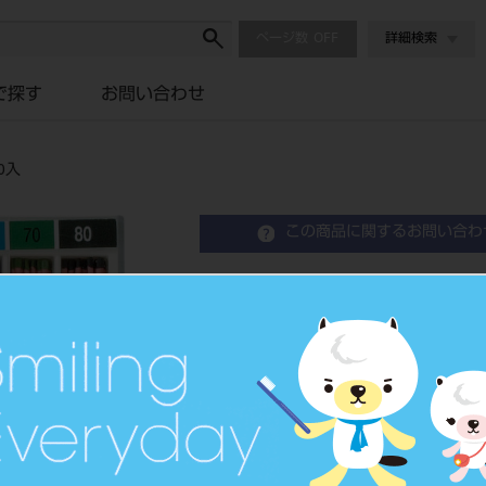
ページ数
詳細検索
で探す
お問い合わせ
0入
この商品に関するお問い合わ
ガッタパーチャ ポイント
Gutta Percha Points
歯科用根管充填ガッタパーチャ
品目コード
2065101
JAN/EANコード
4560195