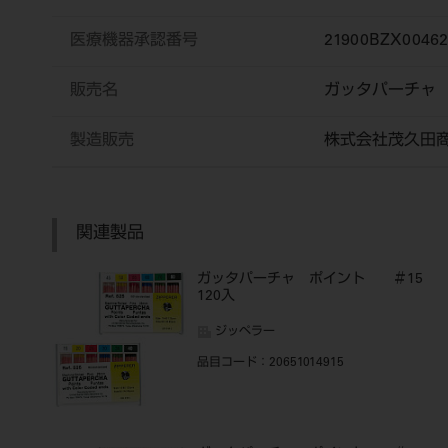
医療機器承認番号
21900BZX0046
販売名
ガッタパーチ
製造販売
株式会社茂久田
関連製品
ガッタパーチャ ポイント ＃15
120入
ジッペラー
品目コード
：20651014915