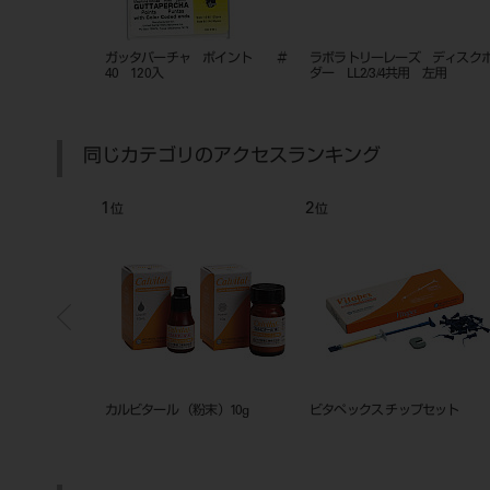
 ポイント ＃
ガッタパーチャ ポイント ＃
ラボラトリーレーズ ディスク
40 120入
ダー LL2/3/4共用 左用
同じカテゴリのアクセスランキング
1
2
位
位
）10mL
カルビタール （粉末）10g
ビタペックス チップセット