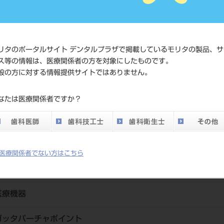
価格の確
標準価格
ネット会
い。
リタのポータルサイト デンタルプラザで掲載しているモリタの製品、サ
ス等の情報は、医療関係者の方を対象にしたものです。
メーカー
ジッペラ
般の方に対する情報提供サイトではありません。
DO vol.26 掲載ペー
なたは医療関係者ですか？
309
ジ
医療関係者でない方はこちら
医療機器
ガッタパーチャポイント