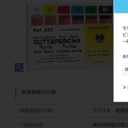
モ
ビ
一
あ
≫
医療機器の分類
医療機器の分類
クラスⅡ 管理
一般的名称
歯科用根管充填