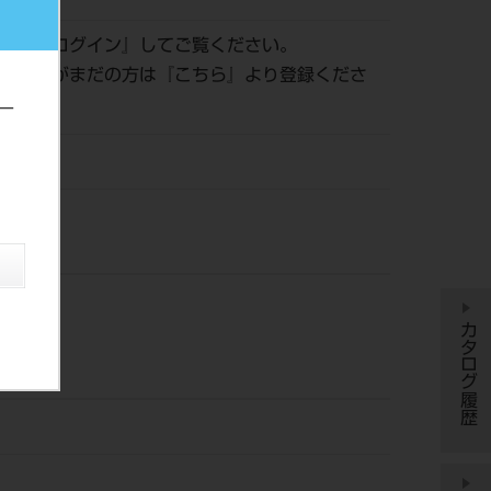
認は『
ログイン
』してご覧ください。
員登録がまだの方は『
こちら
』より登録くださ
ー
ー
カタログ履歴