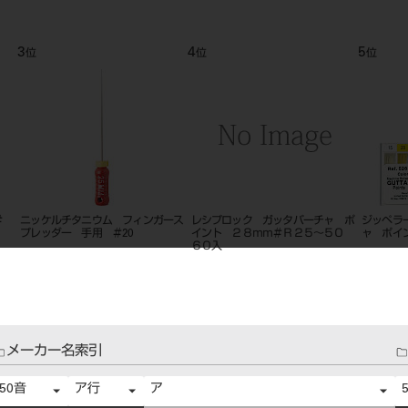
3
4
5
位
位
位
＃
ニッケルチタニウム フィンガース
レシプロック ガッタパーチャ ポ
ジッペラ
プレッダー 手用 ＃20
イント ２８ｍｍ＃Ｒ２５～５０
ャ ポイ
６０入
メーカー名索引
50音
ア行
ア