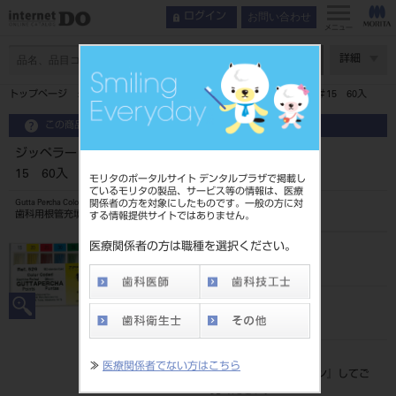
お問い合わせ
ログイン
メニュー
ページ数
詳細
トップページ
ジッペラー カラー ガッタパーチャ ポイント ＃15 60入
この商品に関するお問い合わせ
ジッペラー カラー ガッタパーチャ ポイント ＃
15 60入
モリタのポータルサイト デンタルプラザで掲載し
ているモリタの製品、サービス等の情報は、医療
関係者の方を対象にしたものです。一般の方に対
Gutta Percha Color Coded Cassette
歯科用根管充填ガッタパーチャポイント
する情報提供サイトではありません。
医療関係者の方は職種を選択ください。
品目コード
20651017815
JAN/EANコード
4560195440594
標準価格
≫
医療関係者でない方はこちら
価格の確認は『
ログイン
』してご
覧ください。