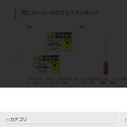
同じメーカーのアクセスランキング
1
2
位
位
ト ＃１５～４０
ジッペラー カラー ガッタパーチ
ニッケルチタニウム フィンガ
ャ ポイント ＃１５～４０
プレッダー 手用 ＃20
カテゴリ