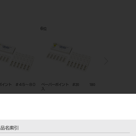
6
7
位
位
ポイント ＃４５～８０
ペーパーポイント ＃20 180
レシプロック ガッタパ
入
イント ２８ｍｍ＃Ｒ
６０入
品名索引