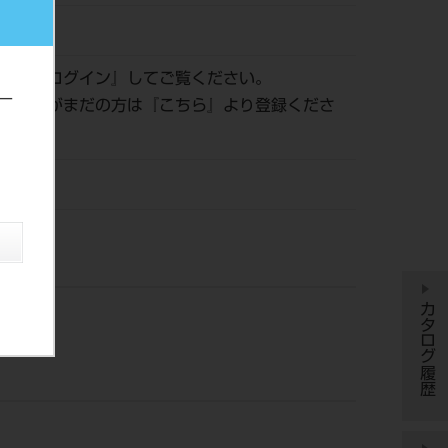
440709
認は『
ログイン
』してご覧ください。
ー
員登録がまだの方は『
こちら
』より登録くださ
ー
カタログ履歴