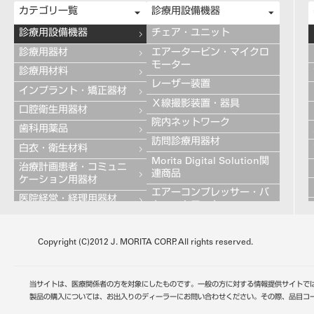
カテゴリ一覧
診療用設備機器
診療用設備機器
チェア・ユニット
診療用器材
エアータービン・マイクロ
モーター
診療用材料
レーザー装置
インプラント・矯正器材
Ｘ線撮影装置・器具
口腔衛生用器材
院内ネットワーク
歯科用薬品
訪問診療用器材
白衣・衛生材料
Morita Digital Solution関
治療計画患者・コミュニ
連商品
ケーション用器材
エアーコンプレッサー・バ
医院経営・経理用器材
キュームモーター
学習用器材
キャビネット
技工用設備機器
Copyright (C)2012 J. MORITA CORP. All rights reserved.
その他の診療用設備機器
技工用器材
技工用材料
当サイトは、医療関係者の方を対象にしたものです。一般の方に対する情報提供サイトで
歯科用金属
製品の購入については、お出入りのディーラーにお問い合わせください。その際、品目コ