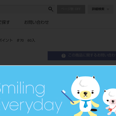
ページ数
詳細検索
で探す
お問い合わせ
イント ＃70 60入
この商品に関するお問い合わ
ジッペラー カラー ガッ
70 60入
Gutta Percha Color Coded Cassette
歯科用根管充填ガッタパーチャ
品目コード
2065101