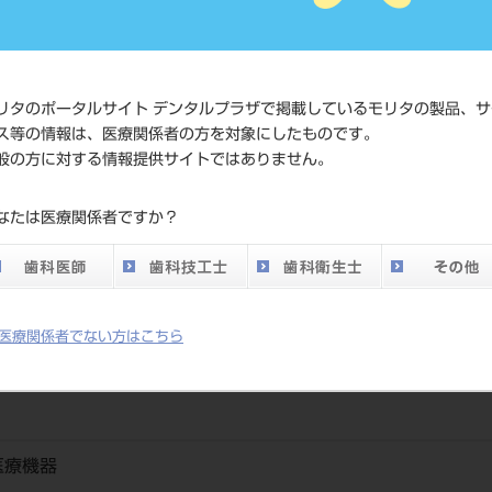
JAN/EANコード
4560195
価格の確
リタのポータルサイト デンタルプラザで掲載しているモリタの製品、サ
標準価格
ネット会
ス等の情報は、医療関係者の方を対象にしたものです。
い。
般の方に対する情報提供サイトではありません。
メーカー
ジッペラ
なたは医療関係者ですか？
DO vol.26 掲載ペー
310
ジ
医療関係者でない方はこちら
医療機器