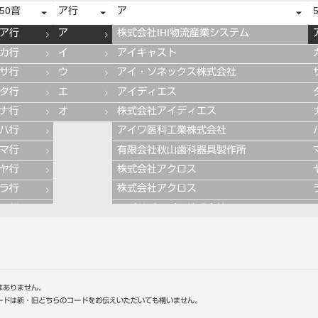
50音
ア行
ア
ア行
ア
株式会社IHI物流産業システム
カ行
イ
アイキャスト
サ行
ウ
アイ・ソネックス株式会社
タ行
エ
アイディエス
ナ行
オ
株式会社アイディエス
ハ行
アイワ医科工業株式会社
マ行
有限会社秋山歯科器具製作所
ヤ行
株式会社アクロス
ラ行
株式会社アクロス
ワ行
アグサジャパン株式会社
株式会社アスカメディカル
アドデント
アバロン
APT社
はありません。
ードは新・旧どちらのコードをお伝えいただいても構いません。
アルデンテ