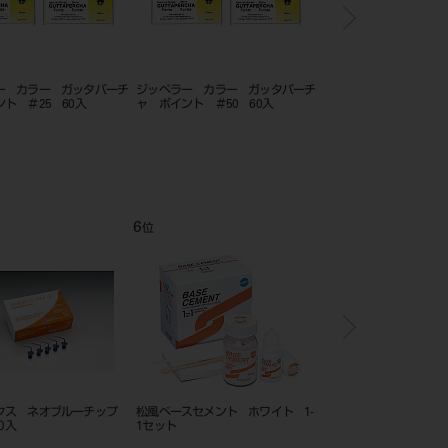
ー カラー ガッタパーチ
ジッペラー カラー ガッタパーチ
ジッペラー カラー ガ
ト ＃25 60入
ャ ポイント ＃50 60入
ャ ポイント ＃45 6
6
7
位
位
クス ネオブルーチップ
松風ベースセメント ホワイト 1-
モリタガッタパーチャポ
０入
1セット
テーパー （エンドウェ