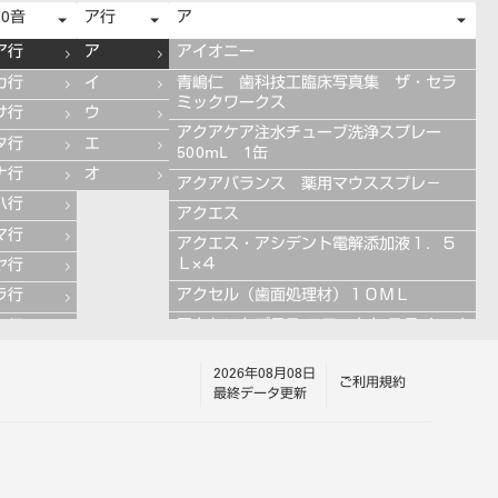
50音
ア行
ア
ア行
ア
アイオニー
カ行
イ
青嶋仁 歯科技工臨床写真集 ザ・セラ
ミックワークス
サ行
ウ
アクアケア注水チューブ洗浄スプレー
タ行
エ
500mL 1缶
ナ行
オ
アクアバランス 薬用マウススプレ－
ハ行
アクエス
マ行
アクエス・アシデント電解添加液１．５
Ｌ×４
ヤ行
アクセル（歯面処理材）１０ＭＬ
ラ行
アクセントプラス エフェクト ステインペ
ワ行
ースト 4g ES11 ブルー
2026年08月08日
アクセントプラス エフェクト ステインペ
ご利用規約
最終データ更新
ースト 4g ES13 グレー
アクセントプラス エフェクト ステインペ
ースト 4g ES10 ライラック
アクセントプラス エフェクト ステインペ