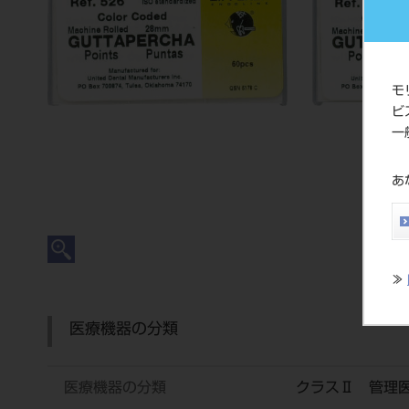
モ
ビ
一
あ
≫
医療機器の分類
医療機器の分類
クラスⅡ 管理