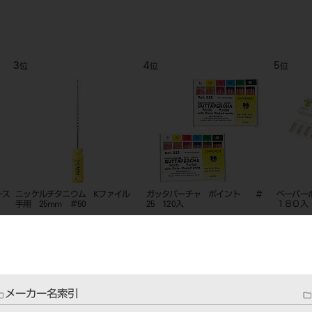
3
4
5
位
位
位
ース
ニッケルチタニウム Kファイル
ガッタパーチャ ポイント ＃
ペーパー
手用 25mm ＃50
25 120入
１８０入
メーカー名索引