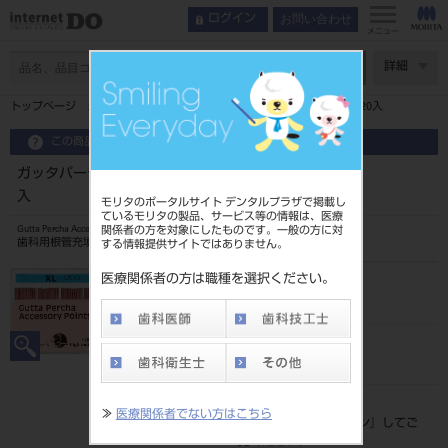
お問い合わせ
ログイン
メニュー
ページ数
詳細
トップページ
ガッタパーチャ アクセサリー ポイント XM 120入
この商品に関するお問い合わせ
ガッタパーチャ アクセサリー ポイント XM 120
入
モリタのポータルサイト デンタルプラザで掲載し
ているモリタの製品、サービス等の情報は、医療
関係者の方を対象にしたものです。一般の方に対
Gutta Percha Accessory Points
歯科用根管充填ガッタパーチャポイント
する情報提供サイトではありません。
医療関係者の方は職種を選択ください。
品目コード
206510206XM
JAN/EANコード
4560195440570
標準価格
≫
医療関係者でない方はこちら
価格の確認は『
ログイン
』してご
覧ください。