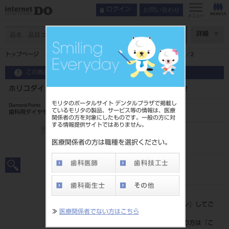
お問い合わせ
ログイン
メニュー
ページ数
詳細
トップページ
ホリコダイヤポイントFG K型・K分数型 7入 K2／2
この商品に関するお問い合わせ
ホリコダイヤポイントFG K型・K分数型 7入 K2／2
モリタのポータルサイト デンタルプラザで掲載し
Diamond Points
ているモリタの製品、サービス等の情報は、医療
歯科用ダイヤモンドバー
関係者の方を対象にしたものです。一般の方に対
する情報提供サイトではありません。
品目コード
2065109802/2
医療関係者の方は職種を選択ください。
JAN/EANコード
4580191020934
標準価格
価格の確認は『
ログイン
』してご
≫
医療関係者でない方はこちら
覧ください。
ネット会員登録がまだの方は『
こ