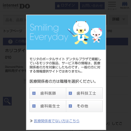
お問い合わせ
ログイン
メニュー
ページ数
詳細
トップページ
ホリコダイヤポイントFG K型・K分数型 7入237／010
この商品に関するお問い合わせ
ホリコダイヤポイントFG K型・K分数型 7入237／
010
モリタのポータルサイト デンタルプラザで掲載し
ているモリタの製品、サービス等の情報は、医療
関係者の方を対象にしたものです。一般の方に対
Diamond Points
歯科用ダイヤモンドバー
する情報提供サイトではありません。
医療関係者の方は職種を選択ください。
品目コード
206510980237010
JAN/EANコード
4580191025717
標準価格
≫
医療関係者でない方はこちら
価格の確認は『
ログイン
』してご
覧ください。