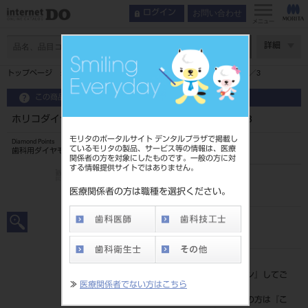
お問い合わせ
ログイン
メニュー
ページ数
詳細
トップページ
ホリコダイヤポイントFG K型・K分数型 7入 K4／3
この商品に関するお問い合わせ
ホリコダイヤポイントFG K型・K分数型 7入 K4／3
モリタのポータルサイト デンタルプラザで掲載し
Diamond Points
ているモリタの製品、サービス等の情報は、医療
歯科用ダイヤモンドバー
関係者の方を対象にしたものです。一般の方に対
する情報提供サイトではありません。
品目コード
2065109804/3
医療関係者の方は職種を選択ください。
JAN/EANコード
4580191023683
標準価格
価格の確認は『
ログイン
』してご
≫
医療関係者でない方はこちら
覧ください。
ネット会員登録がまだの方は『
こ