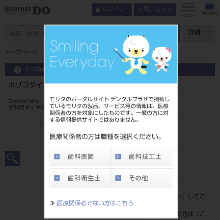
お問い合わせ
ログイン
メニュー
ページ数
詳細
トップページ
ホリコダイヤモンドポイントFG 大型 7入 01r
この商品に関するお問い合わせ
ホリコダイヤモンドポイントFG 大型 7入 01r
モリタのポータルサイト デンタルプラザで掲載し
Diamond Points
ているモリタの製品、サービス等の情報は、医療
歯科用ダイヤモンドバー
関係者の方を対象にしたものです。一般の方に対
する情報提供サイトではありません。
品目コード
20651098101R
医療関係者の方は職種を選択ください。
JAN/EANコード
4580191028688
標準価格
価格の確認は『
ログイン
』してご
≫
医療関係者でない方はこちら
覧ください。
ネット会員登録がまだの方は『
こ