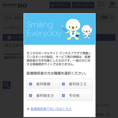
お問い合わせ
ログイン
メニュー
ページ数
詳細
トップページ
ホリコダイヤポイントFG 大型 7入 1Lr
この商品に関するお問い合わせ
ホリコダイヤポイントFG 大型 7入 1Lr
モリタのポータルサイト デンタルプラザで掲載し
Diamond Points
ているモリタの製品、サービス等の情報は、医療
歯科用ダイヤモンドバー
関係者の方を対象にしたものです。一般の方に対
する情報提供サイトではありません。
品目コード
2065109811LR
医療関係者の方は職種を選択ください。
JAN/EANコード
4580191025038
標準価格
価格の確認は『
ログイン
』してご
≫
医療関係者でない方はこちら
覧ください。
ネット会員登録がまだの方は『
こ