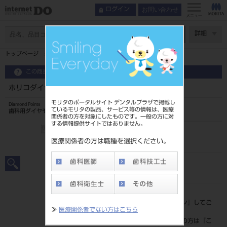
お問い合わせ
ログイン
メニュー
ページ数
詳細
トップページ
ホリコダイヤモンドポイントFG 大型 7入 1r
この商品に関するお問い合わせ
ホリコダイヤモンドポイントFG 大型 7入 1r
モリタのポータルサイト デンタルプラザで掲載し
Diamond Points
ているモリタの製品、サービス等の情報は、医療
歯科用ダイヤモンドバー
関係者の方を対象にしたものです。一般の方に対
する情報提供サイトではありません。
品目コード
2065109811R
医療関係者の方は職種を選択ください。
JAN/EANコード
4580191028701
標準価格
価格の確認は『
ログイン
』してご
≫
医療関係者でない方はこちら
覧ください。
ネット会員登録がまだの方は『
こ