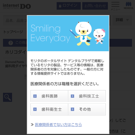
お問い合わせ
ログイン
メニュー
ページ数
詳細
トップページ
ホリコダイヤモンドポイントFG 大型 7入 1SL
この商品に関するお問い合わせ
ホリコダイヤモンドポイントFG 大型 7入 1SL
モリタのポータルサイト デンタルプラザで掲載し
Diamond Points
ているモリタの製品、サービス等の情報は、医療
歯科用ダイヤモンドバー
関係者の方を対象にしたものです。一般の方に対
する情報提供サイトではありません。
品目コード
2065109811SL
医療関係者の方は職種を選択ください。
JAN/EANコード
4580191023461
標準価格
価格の確認は『
ログイン
』してご
≫
医療関係者でない方はこちら
覧ください。
ネット会員登録がまだの方は『
こ