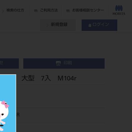
検索の仕方
ご利用方法
お客様相談センター
新規登録
ログイン
せ
印刷
FG 大型 7入 M104r
981M104R
040833