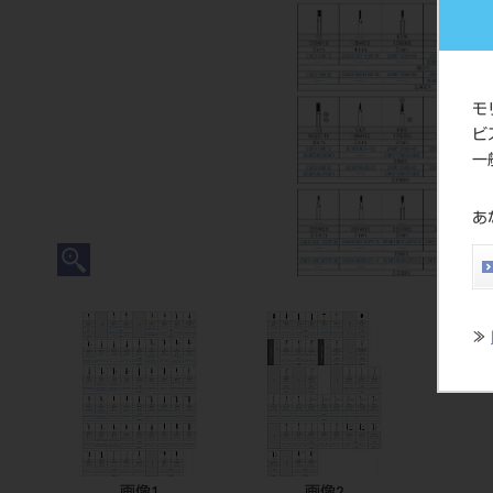
モ
ビ
一
あ
≫