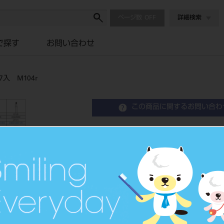
ページ数
詳細検索
で探す
お問い合わせ
入 M104r
この商品に関するお問い合わ
ホリコダイヤモンドポイント
Diamond Points
歯科用ダイヤモンドバー
品目コード
206510
JAN/EANコード
4580191