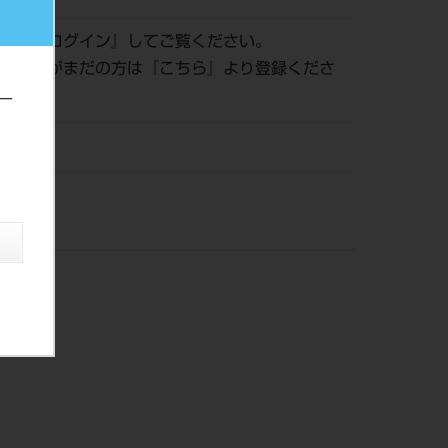
認は『
ログイン
』してご覧ください。
員登録がまだの方は『
こちら
』より登録くださ
ー