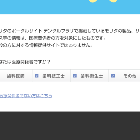
価格の確
標準価格
ネット会
い。
リタのポータルサイト デンタルプラザで掲載しているモリタの製品、サ
ス等の情報は、医療関係者の方を対象にしたものです。
メーカー
ホリコ
般の方に対する情報提供サイトではありません。
DO vol.26 掲載ペー
なたは医療関係者ですか？
783
ジ
医療関係者でない方はこちら