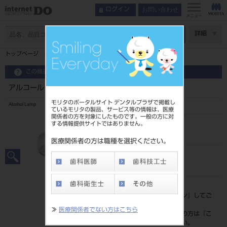
お問い合わせ
ログイン
メニュー
ページ数
詳細
トップページ
アルコールランプ S（芯付き）
この商品に関するお問い合わせ
アルコールランプ S（芯付き）
モリタのポータルサイト デンタルプラザで掲載し
Alcohol Lamp
ているモリタの製品、サービス等の情報は、医療
関係者の方を対象にしたものです。一般の方に対
する情報提供サイトではありません。
品目コード
201190232
医療関係者の方は職種を選択ください。
JAN/EANコード
4560241641203
標準価格
価格の確認は『
ログイン
』してご
覧ください。
≫
医療関係者でない方はこちら
ネット会員登録がまだの方は『
こ
ちら
』より登録ください。